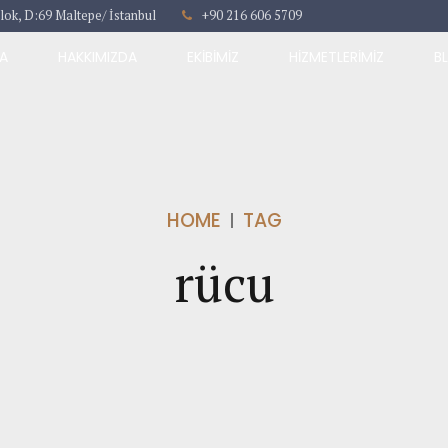
lok, D:69 Maltepe/ İstanbul
+90 216 606 5709
A
HAKKIMIZDA
EKIBIMIZ
HIZMETLERIMIZ
B
HOME
TAG
rücu