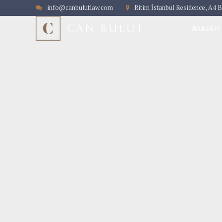
info@canbulutlaw.com
Ritim İstanbul Residence, A4 B
ANASAYF