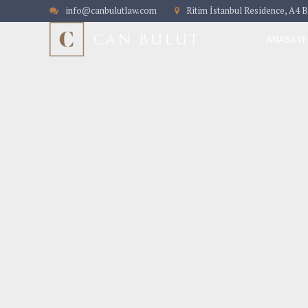
info@canbulutlaw.com
Ritim İstanbul Residence, A4 B
ANASAYF