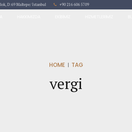
lok, D:69 Maltepe/ İstanbul
+90 216 606 5709
A
HAKKIMIZDA
EKIBIMIZ
HIZMETLERIMIZ
B
HOME
TAG
vergi