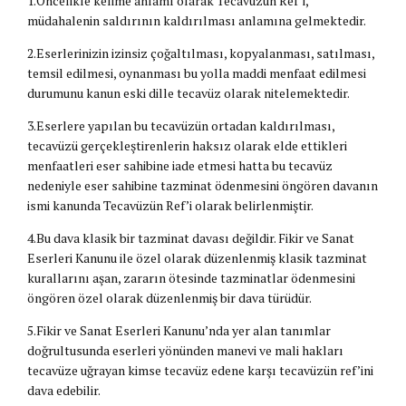
1.Öncelikle kelime anlamı olarak Tecavüzün Ref’i,
müdahalenin saldırının kaldırılması anlamına gelmektedir.
2.Eserlerinizin izinsiz çoğaltılması, kopyalanması, satılması,
temsil edilmesi, oynanması bu yolla maddi menfaat edilmesi
durumunu kanun eski dille tecavüz olarak nitelemektedir.
3.Eserlere yapılan bu tecavüzün ortadan kaldırılması,
tecavüzü gerçekleştirenlerin haksız olarak elde ettikleri
menfaatleri eser sahibine iade etmesi hatta bu tecavüz
nedeniyle eser sahibine tazminat ödenmesini öngören davanın
ismi kanunda Tecavüzün Ref’i olarak belirlenmiştir.
4.Bu dava klasik bir tazminat davası değildir. Fikir ve Sanat
Eserleri Kanunu ile özel olarak düzenlenmiş klasik tazminat
kurallarını aşan, zararın ötesinde tazminatlar ödenmesini
öngören özel olarak düzenlenmiş bir dava türüdür.
5.Fikir ve Sanat Eserleri Kanunu’nda yer alan tanımlar
doğrultusunda eserleri yönünden manevi ve mali hakları
tecavüze uğrayan kimse tecavüz edene karşı tecavüzün ref’ini
dava edebilir.