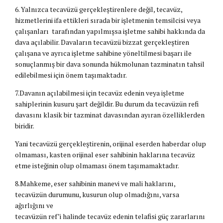
6. Yalnızca tecavüzü gerçekleştirenlere değil, tecavüz,
hizmetlerini ifa ettikleri sırada bir işletmenin temsilcisi veya
çalışanları tarafından yapılmışsa işletme sahibi hakkında da
dava açılabilir. Davaların tecavüzü bizzat gerçekleştiren
çalışana ve ayrıca işletme sahibine yöneltilmesi başarı ile
sonuçlanmış bir dava sonunda hükmolunan tazminatın tahsil
edilebilmesi için önem taşımaktadır.
7.Davanın açılabilmesi için tecavüz edenin veya işletme
sahiplerinin kusuru şart değildir. Bu durum da tecavüzün refi
davasını klasik bir tazminat davasından ayıran özelliklerden
biridir.
Yani tecavüzü gerçekleştirenin, orijinal eserden haberdar olup
olmaması, kasten orijinal eser sahibinin haklarına tecavüz
etme isteğinin olup olmaması önem taşımamaktadır.
8.Mahkeme, eser sahibinin manevi ve mali haklarını,
tecavüzün durumunu, kusurun olup olmadığını, varsa
ağırlığını ve
tecavüzün ref’i halinde tecavüz edenin telafisi güç zararlarını