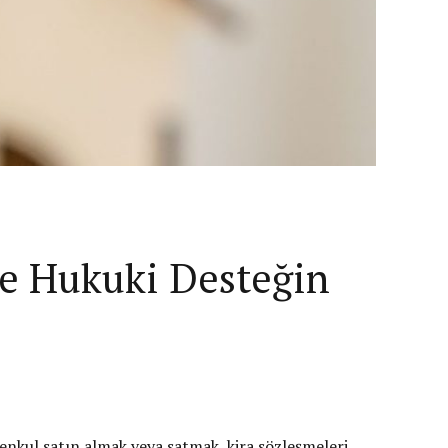
ve Hukuki Desteğin
menkul satın almak veya satmak, kira sözleşmeleri