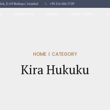
lok, D:69 Maltepe/ İstanbul
+90 216 606 5709
A
HAKKIMIZDA
EKIBIMIZ
HIZMETLERIMIZ
B
HOME
CATEGORY
Kira Hukuku