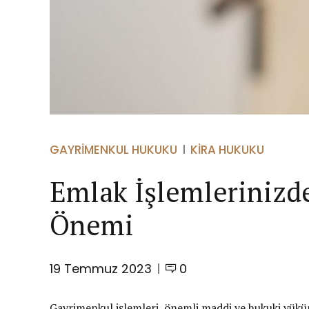
GAYRIMENKUL HUKUKU
KIRA HUKUKU
Emlak İşlemlerinizd
Önemi
19 Temmuz 2023
0
Gayrimenkul işlemleri, önemli maddi ve hukuki yüküm