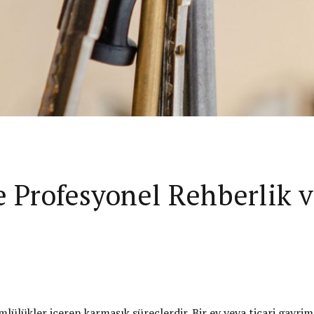
e Profesyonel Rehberlik 
lülükler içeren karmaşık süreçlerdir. Bir ev veya ticari gayri