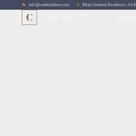
info@canbulutlaw.com
Ritim İstanbul Residence, A4 B
ANASAYF